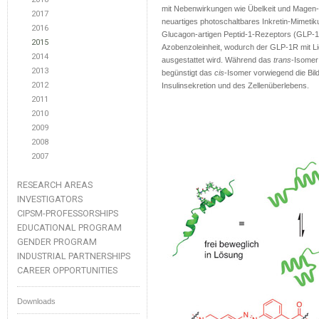
mit Nebenwirkungen wie Übelkeit und Magen-D
2017
neuartiges photoschaltbares Inkretin-Mimetiku
2016
Glucagon-artigen Peptid-1-Rezeptors (GLP-1R
2015
Azobenzoleinheit, wodurch der GLP-1R mit Li
2014
ausgestattet wird. Während das
trans
-Isomer 
2013
begünstigt das
cis
-Isomer vorwiegend die Bi
2012
Insulinsekretion und des Zellenüberlebens.
2011
2010
2009
2008
2007
RESEARCH AREAS
INVESTIGATORS
CIPSM-PROFESSORSHIPS
EDUCATIONAL PROGRAM
GENDER PROGRAM
INDUSTRIAL PARTNERSHIPS
CAREER OPPORTUNITIES
Downloads