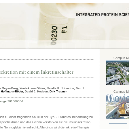
Campus Mo
sekretion mit einem Inkretinschalter
Meyer-Berg, Yorrick von Ohlen, Natalie R. Johnston, Ben J.
 Hoffmann-Röder
, David J. Hodson,
Dirk Trauner
Campus Mo
2/ange.201506384
sich zu einer tragenden Säule in der Typ-2-Diabetes-Behandlung zu
speicheldrüse und das Gehirn verstärken sie die Insulinsekretion,
ie Normoglykämie aufrecht. Allerdings wird die Inkretin-Therapie