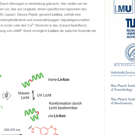
arm-Störungen in Verbindung gebracht. Hier stellen wir ein
m vor, das auf Liraglutid, einem spezifischen Agonisten des
), basiert. Dieses Peptid, genannt
LirAzo
, enthält eine
chtempfindlichkeit und isomerabhängigen Signaleigenschaften
2+
in erster Linie den Ca
-Einstrom in das Zytosol beeinflusst,
ldung von cAMP. Somit ermöglicht
LirAzo
die optische Kontrolle der