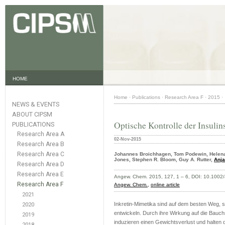
HOME
Home
·
Publications
·
Research Area F
·
2015
·
NEWS & EVENTS
ABOUT CIPSM
Optische Kontrolle der Insulin
PUBLICATIONS
Research Area A
02-Nov-2015
Research Area B
Research Area C
Johannes Broichhagen, Tom Podewin, Helena 
Jones, Stephen R. Bloom, Guy A. Rutter,
Anja
Research Area D
Research Area E
Angew. Chem. 2015, 127, 1 – 6, DOI: 10.100
Research Area F
Angew. Chem.,
online article
2021
Inkretin-Mimetika sind auf dem besten Weg, 
2020
entwickeln. Durch ihre Wirkung auf die Bauch
2019
induzieren einen Gewichtsverlust und halten d
2018