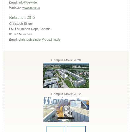
Email:
info@oew.de
Website:
www.oew.de
Relaunch 2015
Christoph Singer
LMU München Dept. Chemie
81377 München
Email:
christoph.singer@cup.lmu.de
Campus Movie 2020
Campus Movie 2012