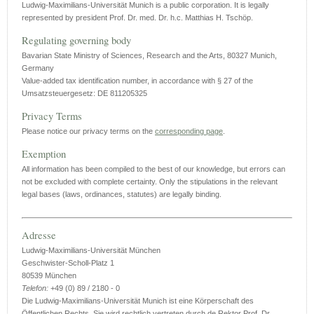
Ludwig-Maximilians-Universität Munich is a public corporation. It is legally
represented by president Prof. Dr. med. Dr. h.c. Matthias H. Tschöp.
Regulating governing body
Bavarian State Ministry of Sciences, Research and the Arts, 80327 Munich,
Germany
Value-added tax identification number, in accordance with § 27 of the
Umsatzsteuergesetz: DE 811205325
Privacy Terms
Please notice our privacy terms on the
corresponding page
.
Exemption
All information has been compiled to the best of our knowledge, but errors can
not be excluded with complete certainty. Only the stipulations in the relevant
legal bases (laws, ordinances, statutes) are legally binding.
Adresse
Ludwig-Maximilians-Universität München
Geschwister-Scholl-Platz 1
80539 München
Telefon:
+49 (0) 89 / 2180 - 0
Die Ludwig-Maximilians-Universität Munich ist eine Körperschaft des
Öffentlichen Rechts. Sie wird rechtlich vertreten durch de Rektor Prof. Dr.