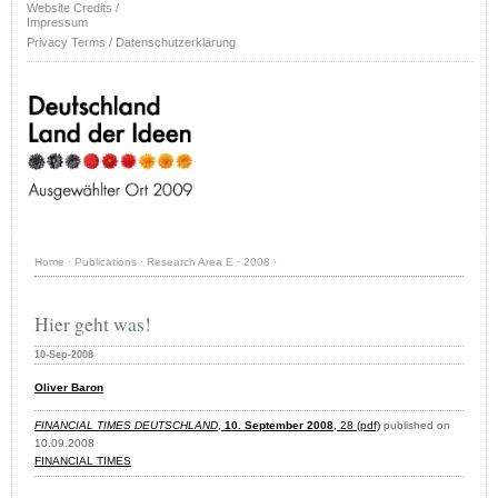
Website Credits /
Impressum
Privacy Terms / Datenschutzerklärung
Home
·
Publications
·
Research Area E
·
2008
·
Hier geht was!
10-Sep-2008
Oliver Baron
FINANCIAL TIMES DEUTSCHLAND
,
10. September 2008
, 28 (pdf)
published on
10.09.2008
FINANCIAL TIMES